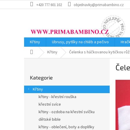
Přejít
+420 777 601 102
objednavky@primabambino.cz
na
obsah
Křtiny
Ubrusy, pytlíky na chléb a pečivo
Hrač
Domů
Křtiny
Čelenka s háčkovanou kytičkou rů
P
Čel
o
Přeskočit
s
Kategorie
kategorie
t
r
Křtiny
a
křtiny - křestní rouška
n
křestní svíce
n
í
křtiny - ozdoba na křestní svíčku
p
dětské bible
a
křtiny - oblečení, boty a doplňky