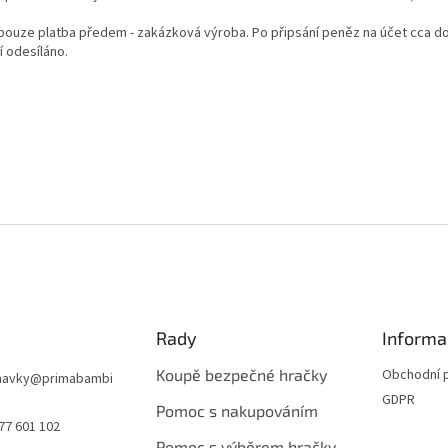
pouze platba předem - zakázková výroba. Po připsání peněz na účet cca do
í odesíláno.
Rady
Informa
Koupě bezpečné hračky
Obchodní 
navky
@
primabambi
GDPR
Pomoc s nakupováním
77 601 102
Pomoc s výběrem hračky