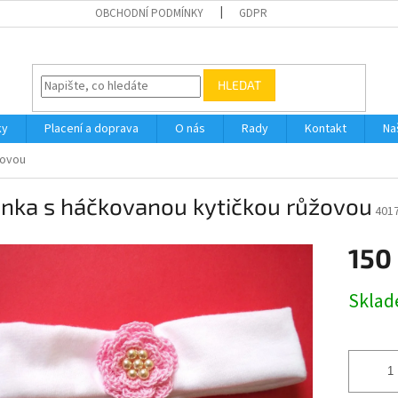
OBCHODNÍ PODMÍNKY
GDPR
HLEDAT
ky
Placení a doprava
O nás
Rady
Kontakt
Na
žovou
enka s háčkovanou kytičkou růžovou
401
150
Měrná
Skla
cena: