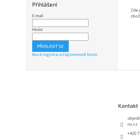
Přihlášení
Zde 
E-mail
zbož
Heslo
PŘIHLÁSIT SE
Nová registrace
Zapomenuté heslo
Z
á
p
a
t
Kontakt
í
objed
no.cz
+420 7