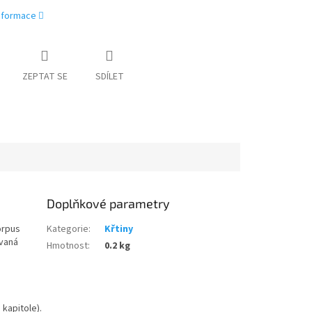
informace
ZEPTAT SE
SDÍLET
Doplňkové parametry
orpus
Kategorie
:
Křtiny
ovaná
Hmotnost
:
0.2 kg
kapitole).