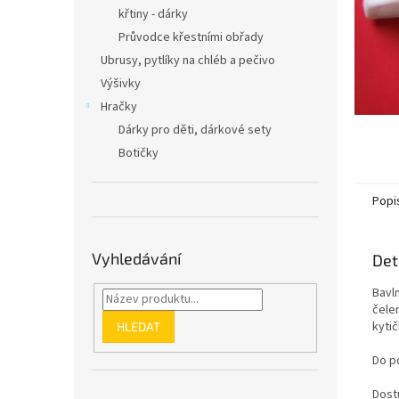
n
křtiny - dárky
e
Průvodce křestními obřady
l
Ubrusy, pytlíky na chléb a pečivo
Výšivky
Hračky
Dárky pro děti, dárkové sety
Botičky
Popi
Vyhledávání
Det
Bavl
čelen
kyti
HLEDAT
Do p
Dost