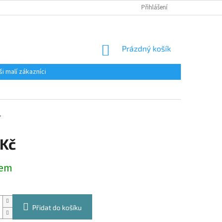
Přihlášení
NÁKUPNÍ
Prázdný košík
KOŠÍK
ši malí zákazníci
7
 Kč
dem
Přidat do košíku