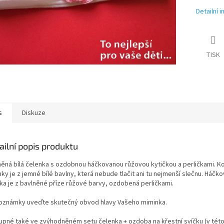
Detailní 
TISK
s
Diskuze
ailní popis produktu
něná bílá čelenka s ozdobnou háčkovanou růžovou kytičkou a perličkami. K
ky je z jemné bílé bavlny, která nebude tlačit ani tu nejmenší slečnu. Háčk
čka je z bavlněné příze růžové barvy, ozdobená perličkami.
oznámky uveďte skutečný obvod hlavy Vašeho miminka.
upné také ve zvýhodněném setu čelenka + ozdoba na křestní svíčku (v této 