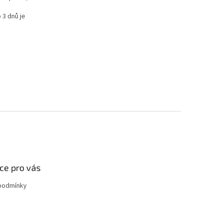
 3 dnů je
ce pro vás
podmínky