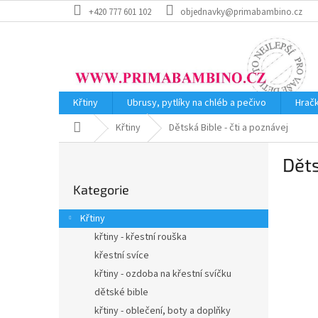
Přejít
+420 777 601 102
objednavky@primabambino.cz
na
obsah
Křtiny
Ubrusy, pytlíky na chléb a pečivo
Hrač
Domů
Křtiny
Dětská Bible - čti a poznávej
P
Děts
o
Přeskočit
s
Kategorie
kategorie
t
r
Křtiny
a
křtiny - křestní rouška
n
křestní svíce
n
í
křtiny - ozdoba na křestní svíčku
p
dětské bible
a
křtiny - oblečení, boty a doplňky