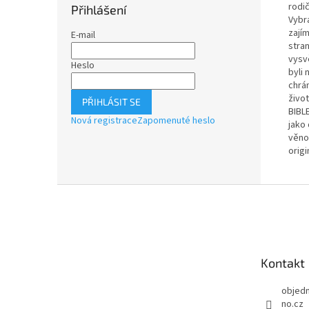
rodič
Přihlášení
Vybr
zajím
E-mail
stra
vysvě
Heslo
byli 
chrá
živo
PŘIHLÁSIT SE
BIBL
Nová registrace
Zapomenuté heslo
jako
věno
orig
Z
á
p
a
t
Kontakt
í
objed
no.cz