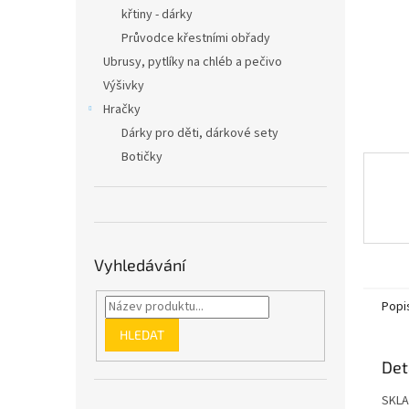
n
křtiny - dárky
e
Průvodce křestními obřady
l
Ubrusy, pytlíky na chléb a pečivo
Výšivky
Hračky
Dárky pro děti, dárkové sety
Botičky
Vyhledávání
Popi
HLEDAT
Det
SKLAD