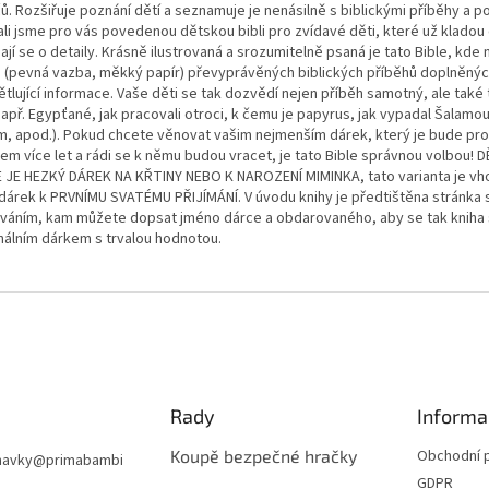
ů. Rozšiřuje poznání dětí a seznamuje je nenásilně s biblickými příběhy a p
ali jsme pro vás povedenou dětskou bibli pro zvídavé děti, které už kladou
ají se o detaily. Krásně ilustrovaná a srozumitelně psaná je tato Bible, kde
n (pevná vazba, měkký papír) převyprávěných biblických příběhů doplněnýc
tlující informace. Vaše děti se tak dozvědí nejen příběh samotný, ale také 
např. Egypťané, jak pracovali otroci, k čemu je papyrus, jak vypadal Šalamo
m, apod.). Pokud chcete věnovat vašim nejmenším dárek, který je bude pr
tem více let a rádi se k němu budou vracet, je tato Bible správnou volbou! 
E JE HEZKÝ DÁREK NA KŘTINY NEBO K NAROZENÍ MIMINKA, tato varianta je vh
 dárek k PRVNÍMU SVATÉMU PŘIJÍMÁNÍ. V úvodu knihy je předtištěna stránka 
váním, kam můžete dopsat jméno dárce a obdarovaného, aby se tak kniha 
inálním dárkem s trvalou hodnotou.
Rady
Informa
Koupě bezpečné hračky
Obchodní 
navky
@
primabambi
GDPR