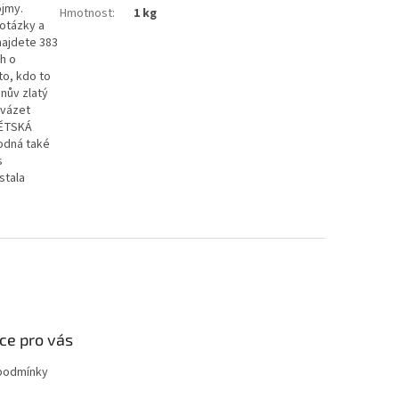
ojmy.
Hmotnost
:
1 kg
 otázky a
 najdete 383
h o
to, kdo to
unův zlatý
ovázet
DĚTSKÁ
odná také
s
stala
ce pro vás
podmínky