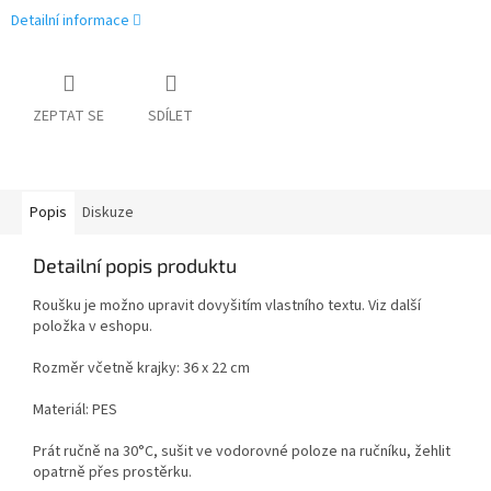
Detailní informace
ZEPTAT SE
SDÍLET
Popis
Diskuze
Detailní popis produktu
Roušku je možno upravit dovyšitím vlastního textu. Viz další
položka v eshopu.
Rozměr včetně krajky: 36 x 22 cm
Materiál: PES
Prát ručně na 30
°C
, sušit ve vodorovné poloze na ručníku, žehlit
opatrně přes prostěrku.