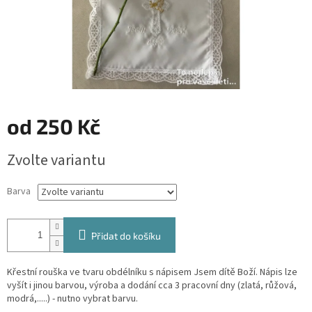
od
250 Kč
Měrná
Zvolte variantu
cena:
Barva
Přidat do košíku
Křestní rouška ve tvaru obdélníku s nápisem Jsem dítě Boží. Nápis lze
vyšít i jinou barvou, výroba a dodání cca 3 pracovní dny (zlatá, růžová,
modrá,.....) - nutno vybrat barvu.