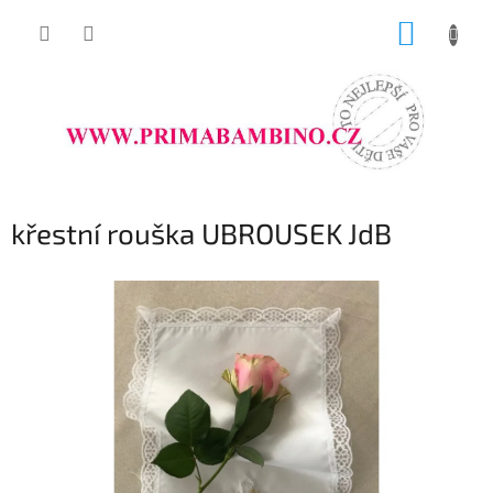
Přejít
NÁKUP
na
obsah
KOŠÍK
křestní rouška UBROUSEK JdB