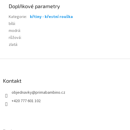
Doplňkové parametry
Kategorie
:
křtiny - křestní rouška
bílá
:
modrá
:
růžová
:
zlatá
:
Z
á
p
a
Kontakt
t
objednavky
@
primabambino.cz
í
+420 777 601 102