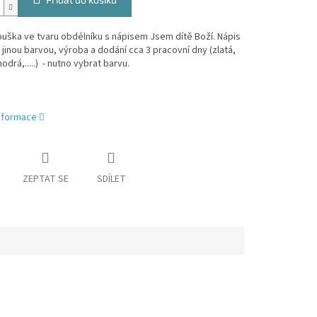
ouška ve tvaru obdélníku s nápisem Jsem dítě Boží. Nápis
 i jinou barvou, výroba a dodání cca 3 pracovní dny (zlatá,
odrá,.....) - nutno vybrat barvu.
informace
ZEPTAT SE
SDÍLET