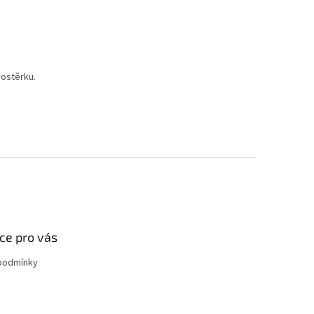
rostěrku.
ce pro vás
podmínky