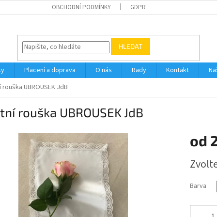
OBCHODNÍ PODMÍNKY
GDPR
HLEDAT
ky
Placení a doprava
O nás
Rady
Kontakt
Na
í rouška UBROUSEK JdB
stní rouška UBROUSEK JdB
od
Měrná
Zvolt
cena:
Barva