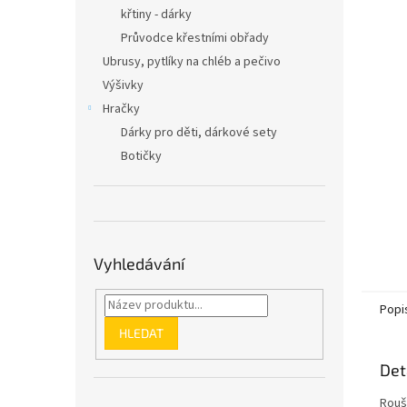
n
křtiny - dárky
e
Průvodce křestními obřady
l
Ubrusy, pytlíky na chléb a pečivo
Výšivky
Hračky
Dárky pro děti, dárkové sety
Botičky
Vyhledávání
Popi
HLEDAT
Det
Roušk