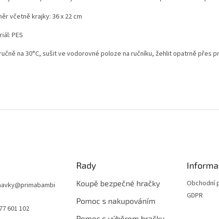
ěr včetně krajky: 36 x 22 cm
iál: PES
ručně na 30
°C
, sušit ve vodorovné poloze na ručníku, žehlit opatrně přes p
Rady
Informa
Koupě bezpečné hračky
Obchodní 
navky
@
primabambi
GDPR
Pomoc s nakupováním
77 601 102
Pomoc s výběrem hračky