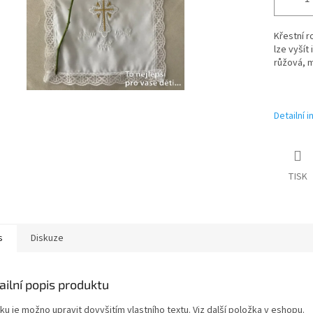
Křestní r
lze vyšít
růžová, m
Detailní 
TISK
s
Diskuze
ailní popis produktu
u je možno upravit dovyšitím vlastního textu. Viz další položka v eshopu.