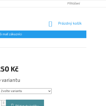
Přihlášení
NÁKUPNÍ
Prázdný košík
KOŠÍK
ši malí zákazníci
250 Kč
e variantu
Přidat do košíku