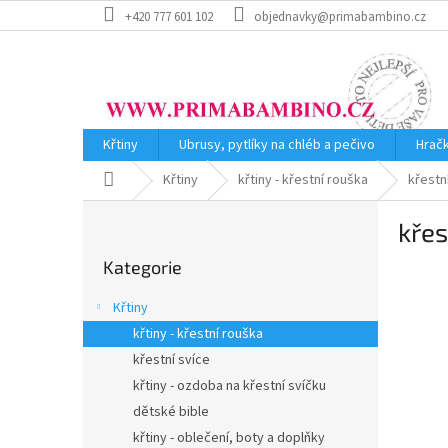
Přejít
+420 777 601 102
objednavky@primabambino.cz
na
obsah
Křtiny
Ubrusy, pytlíky na chléb a pečivo
Hrač
Domů
Křtiny
křtiny - křestní rouška
křestn
P
kře
o
Přeskočit
s
Kategorie
kategorie
t
r
Křtiny
a
křtiny - křestní rouška
n
křestní svíce
n
í
křtiny - ozdoba na křestní svíčku
p
dětské bible
a
křtiny - oblečení, boty a doplňky