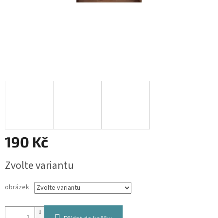
190 Kč
Měrná
Zvolte variantu
cena:
obrázek