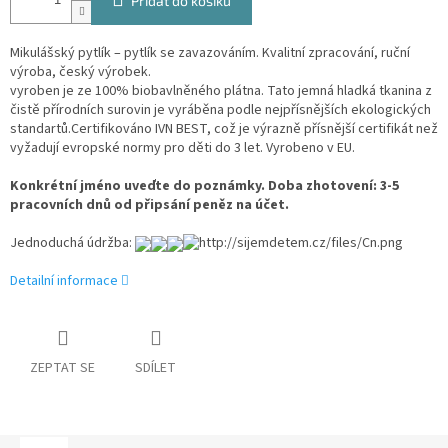
Přidat do košíku
Mikulášský pytlík – pytlík se zavazováním. Kvalitní zpracování, ruční
výroba, český výrobek.
vyroben je ze 100% biobavlněného plátna. Tato jemná hladká tkanina z
čistě přírodních surovin je vyráběna podle nejpřísnějších ekologických
standartů.Certifikováno IVN BEST, což je výrazně přísnější certifikát než
vyžadují evropské normy pro děti do 3 let. Vyrobeno v EU.
Konkrétní jméno uveďte do poznámky. Doba zhotovení: 3-5
pracovních dnů od připsání peněz na účet.
Jednoduchá údržba:
Detailní informace
ZEPTAT SE
SDÍLET