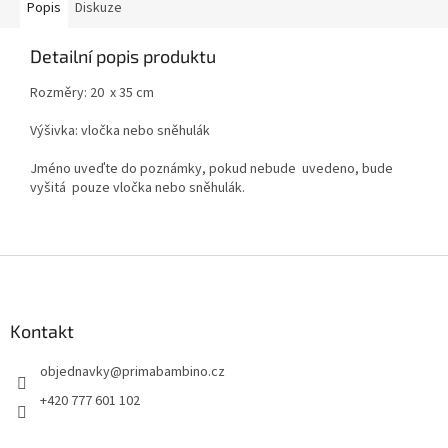
Popis
Diskuze
Detailní popis produktu
Rozměry: 20 x 35 cm
Výšivka: vločka nebo sněhulák
Jméno uveďte do poznámky, pokud nebude uvedeno, bude
vyšitá pouze vločka nebo sněhulák.
Z
á
p
a
Kontakt
t
objednavky
@
primabambino.cz
í
+420 777 601 102