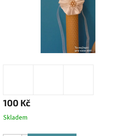
100 Kč
Měrná
Skladem
cena: