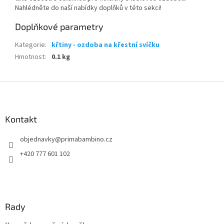
Nahlédněte do naší nabídky doplňků v této sekci!
Doplňkové parametry
Kategorie
:
křtiny - ozdoba na křestní svíčku
Hmotnost
:
0.1 kg
Z
á
p
a
Kontakt
t
objednavky
@
primabambino.cz
í
+420 777 601 102
Rady