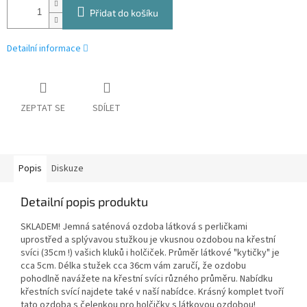
Přidat do košíku
Detailní informace
ZEPTAT SE
SDÍLET
Popis
Diskuze
Detailní popis produktu
SKLADEM! Jemná saténová ozdoba látková s perličkami
uprostřed a splývavou stužkou je vkusnou ozdobou na křestní
svíci (35cm !) vašich kluků i holčiček. Průměr látkové "kytičky" je
cca 5cm. Délka stužek cca 36cm vám zaručí, že ozdobu
pohodlně navážete na křestní svíci různého průměru. Nabídku
křestních svící najdete také v naší nabídce. Krásný komplet tvoří
tato ozdoba s čelenkou pro holčičky s látkovou ozdobou!