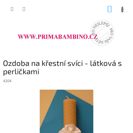
Přejít
NÁKUP
na
obsah
KOŠÍK
Ozdoba na křestní svíci - látková s
perličkami
4204