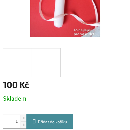
100 Kč
Měrná
Skladem
cena:
Přidat do košíku