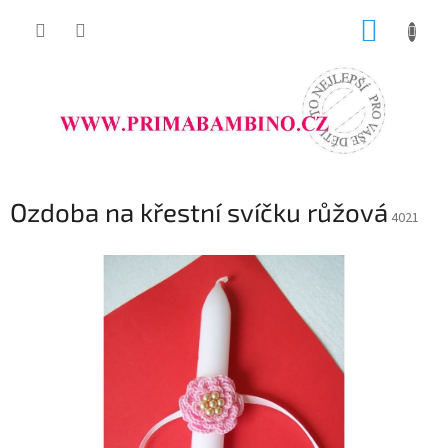
Přejít
NÁKUP
na
obsah
KOŠÍK
Ozdoba na křestní svíčku růžová
4021