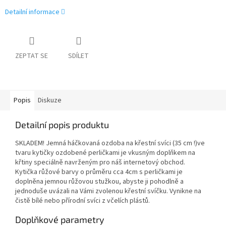
Detailní informace
ZEPTAT SE
SDÍLET
Popis
Diskuze
Detailní popis produktu
SKLADEM! Jemná háčkovaná ozdoba na křestní svíci (35 cm !)ve
tvaru kytičky ozdobené perličkami je vkusným doplňkem na
křtiny speciálně navrženým pro náš internetový obchod.
Kytička růžové barvy o průměru cca 4cm s perličkami je
doplněna jemnou růžovou stužkou, abyste ji pohodlně a
jednoduše uvázali na Vámi zvolenou křestní svíčku. Vynikne na
čistě bílé nebo přírodní svíci z včelích plástů.
Doplňkové parametry