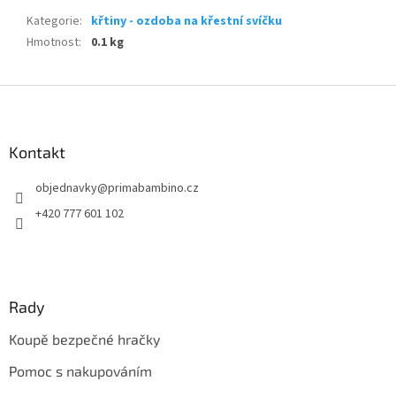
Kategorie
:
křtiny - ozdoba na křestní svíčku
Hmotnost
:
0.1 kg
Z
á
p
a
Kontakt
t
objednavky
@
primabambino.cz
í
+420 777 601 102
Rady
Koupě bezpečné hračky
Pomoc s nakupováním