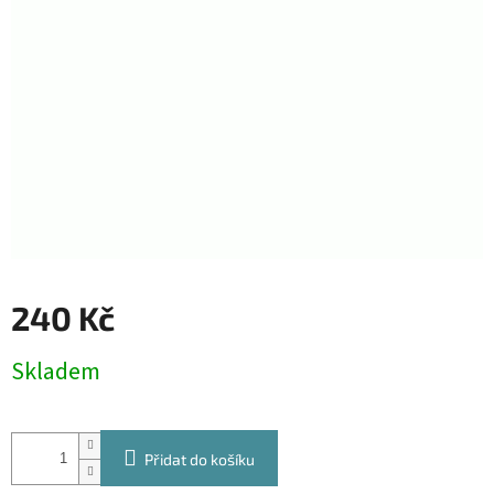
240 Kč
Měrná
Skladem
cena:
Přidat do košíku