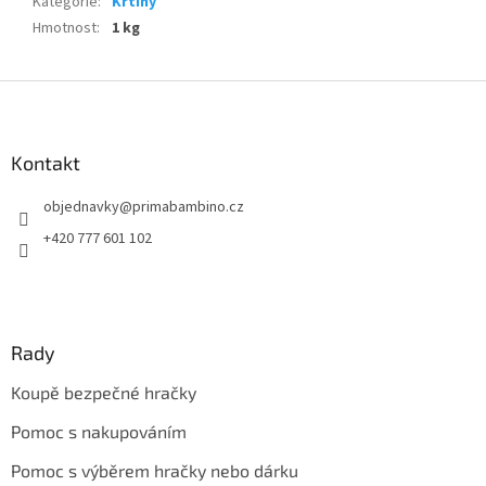
Kategorie
:
Křtiny
Hmotnost
:
1 kg
Z
á
p
a
Kontakt
t
objednavky
@
primabambino.cz
í
+420 777 601 102
Rady
Koupě bezpečné hračky
Pomoc s nakupováním
Pomoc s výběrem hračky nebo dárku